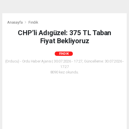
Anasayfa
Fındık
CHP’li Adıgüzel: 375 TL Taban
Fiyat Bekliyoruz
FINDIK
(Orducu) - Ordu Haber Ajansı | 30.07.2026 - 17:27, Güncelleme: 30.07.2026 -
17:27
8090 kez okundu.