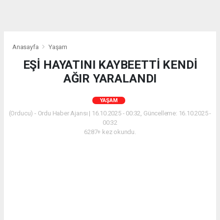
Anasayfa
Yaşam
EŞİ HAYATINI KAYBEETTİ KENDİ
AĞIR YARALANDI
YAŞAM
(Orducu) - Ordu Haber Ajansı | 16.10.2025 - 00:32, Güncelleme: 16.10.2025 -
00:32
6287+ kez okundu.