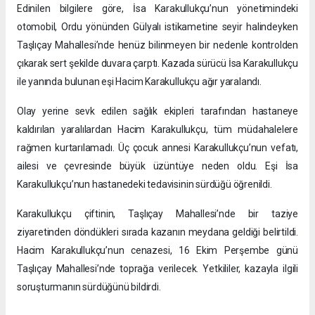
Edinilen bilgilere göre, İsa Karakullukçu’nun yönetimindeki
otomobil, Ordu yönünden Gülyalı istikametine seyir halindeyken
Taşlıçay Mahallesi’nde henüz bilinmeyen bir nedenle kontrolden
çıkarak sert şekilde duvara çarptı. Kazada sürücü İsa Karakullukçu
ile yanında bulunan eşi Hacim Karakullukçu ağır yaralandı.
Olay yerine sevk edilen sağlık ekipleri tarafından hastaneye
kaldırılan yaralılardan Hacim Karakullukçu, tüm müdahalelere
rağmen kurtarılamadı. Üç çocuk annesi Karakullukçu’nun vefatı,
ailesi ve çevresinde büyük üzüntüye neden oldu. Eşi İsa
Karakullukçu’nun hastanedeki tedavisinin sürdüğü öğrenildi.
Karakullukçu çiftinin, Taşlıçay Mahallesi’nde bir taziye
ziyaretinden döndükleri sırada kazanın meydana geldiği belirtildi.
Hacim Karakullukçu’nun cenazesi, 16 Ekim Perşembe günü
Taşlıçay Mahallesi’nde toprağa verilecek. Yetkililer, kazayla ilgili
soruşturmanın sürdüğünü bildirdi.