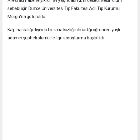
Ailesi acı haberle yıkıldı. 84 yaşındaki Ak'ın cesedi, kesin ölüm
sebebi için Düzce Üniversitesi Tıp Fakültesi Adli Tıp Kurumu
Morgu'na götürüldü.
Kalp hastalığı dışında bir rahatsızlığı olmadığı öğrenilen yaşlı
adamın şüpheli ölümü ile ilgili soruşturma başlatıldı.