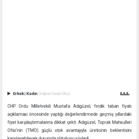
Erkek
|
Kadın
(Haberi Sesli Oku)
CHP Ordu Milletvekili Mustafa Adıgüzel, fındık taban fiyatı
açıklaması öncesinde yaptığı değerlendirmede geçmiş yıllardaki
fiyat karşılaştırmalarına dikkat çekti. Adıgüzel, Toprak Mahsulleri
Ofisi’nin (TMO) güçlü stok avantajıyla üreticinin beklentisini
karşılayabilecek durumda olduğunu söyledi.