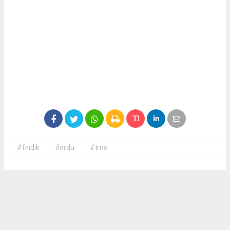
#fındık
#ordu
#tmo