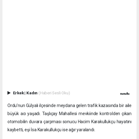
Erkek
|
Kadın
(Haberi Sesli Oku)
Ordu’nun Gülyalı ilçesinde meydana gelen trafik kazasında bir aile
büyük acı yaşadı. Taşlıçay Mahallesi mevkiinde kontrolden çıkan
otomobilin duvara çarpması sonucu Hacim Karakullukçu hayatını
kaybetti, eşi İsa Karakullukçu ise ağır yaralandı.