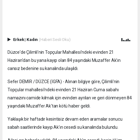
Erkek
|
Kadın
(Haberi Sesli Oku)
Düzce'de Çilimli’nin Topçular Mahallesi’ndeki evinden 21
Haziran'dan bu yana kayıp olan 84 yaşındaki Muzaffer Ak'ın
cansız bedenine su kanalında ulaşıldı.
Sefer DEMİR / DÜZCE (İGFA) - Alınan bilgiye göre, Çilimli’nin
Topçular mahallesi’ndeki evinden 21 Haziran Cuma sabahı
namazını camide kılmak için evinden ayrılan ve geri dönmeyen 84
yaşındaki Muzaffer Ak'tan kötü haber geldi.
Yaklaşık bir haftadır kesintisiz devam eden aramalar sonucu
sabah saatlerinde kayıp Ak'ın cesedi su kanalında bulundu.