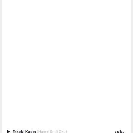
Erkek
|
Kadın
(Haberi Sesli Oku)