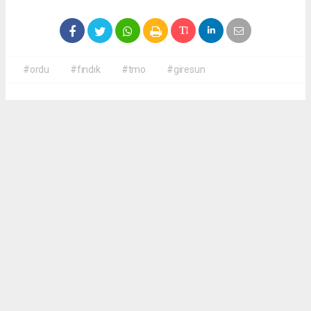
#ordu
#fındık
#tmo
#giresun