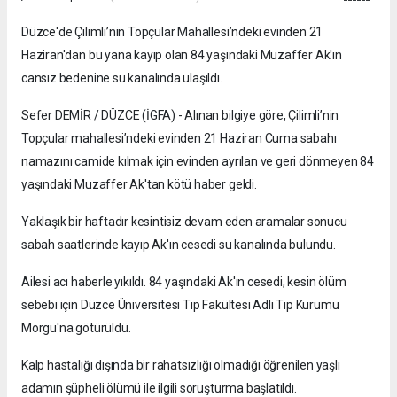
Düzce'de Çilimli’nin Topçular Mahallesi’ndeki evinden 21
Haziran'dan bu yana kayıp olan 84 yaşındaki Muzaffer Ak'ın
cansız bedenine su kanalında ulaşıldı.
Sefer DEMİR / DÜZCE (İGFA) - Alınan bilgiye göre, Çilimli’nin
Topçular mahallesi’ndeki evinden 21 Haziran Cuma sabahı
namazını camide kılmak için evinden ayrılan ve geri dönmeyen 84
yaşındaki Muzaffer Ak'tan kötü haber geldi.
Yaklaşık bir haftadır kesintisiz devam eden aramalar sonucu
sabah saatlerinde kayıp Ak'ın cesedi su kanalında bulundu.
Ailesi acı haberle yıkıldı. 84 yaşındaki Ak'ın cesedi, kesin ölüm
sebebi için Düzce Üniversitesi Tıp Fakültesi Adli Tıp Kurumu
Morgu'na götürüldü.
Kalp hastalığı dışında bir rahatsızlığı olmadığı öğrenilen yaşlı
adamın şüpheli ölümü ile ilgili soruşturma başlatıldı.