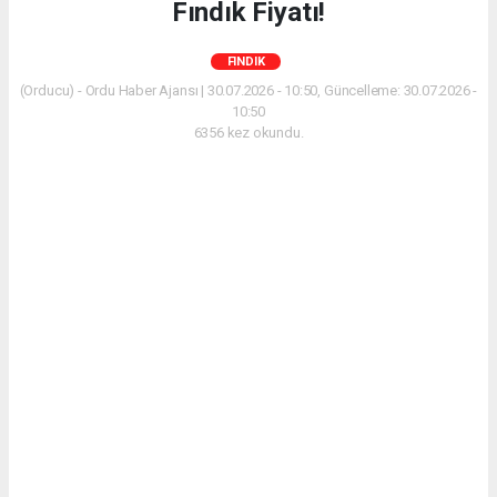
Fındık Fiyatı!
FINDIK
(Orducu) - Ordu Haber Ajansı | 30.07.2026 - 10:50, Güncelleme: 30.07.2026 -
10:50
6356 kez okundu.