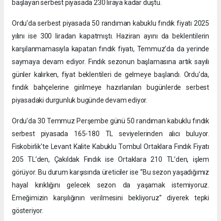
başlayan serbest piyasada 230 liraya kadar düştü.
Ordu’da serbest piyasada 50 randıman kabuklu fındık fiyatı 2025
yılını ise 300 liradan kapatmıştı. Haziran ayını da beklentilerin
karşılanmamasıyla kapatan fındık fiyatı, Temmuz’da da yerinde
saymaya devam ediyor. Fındık sezonun başlamasına artık sayılı
günler kalırken, fiyat beklentileri de gelmeye başlandı. Ordu’da,
fındık bahçelerine girilmeye hazırlanılan bugünlerde serbest
piyasadaki durgunluk bugünde devam ediyor.
Ordu’da 30 Temmuz Perşembe günü 50 randıman kabuklu fındık
serbest piyasada 165-180 TL seviyelerinden alıcı buluyor.
Fiskobirlik’te Levant Kalite Kabuklu Tombul Ortaklara Fındık Fiyatı
205 TL’den, Çakıldak Fındık ise Ortaklara 210 TL’den, işlem
görüyor. Bu durum karşısında üreticiler ise “Bu sezon yaşadığımız
hayal kırıklığını gelecek sezon da yaşamak istemiyoruz.
Emeğimizin karşılığının verilmesini bekliyoruz” diyerek tepki
gösteriyor.