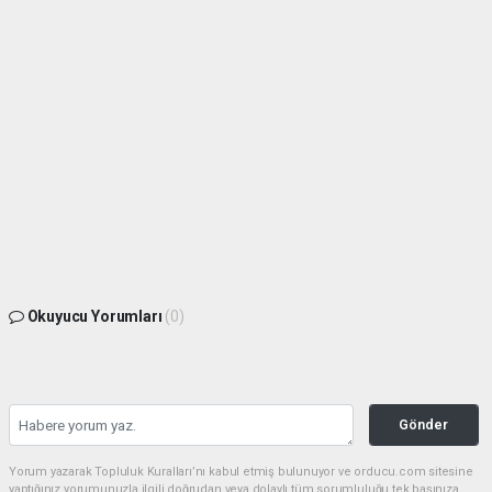
Okuyucu Yorumları
(0)
Gönder
Yorum yazarak Topluluk Kuralları’nı kabul etmiş bulunuyor ve orducu.com sitesine
yaptığınız yorumunuzla ilgili doğrudan veya dolaylı tüm sorumluluğu tek başınıza