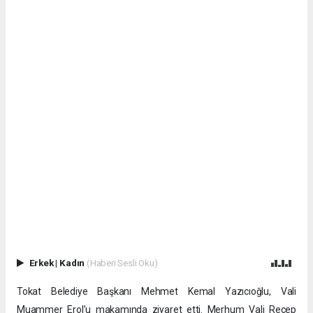
Erkek
|
Kadın
(Haberi Sesli Oku)
Tokat Belediye Başkanı Mehmet Kemal Yazıcıoğlu, Vali
Muammer Erol’u makamında ziyaret etti. Merhum Vali Recep