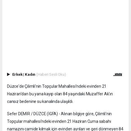
Erkek
|
Kadın
(Haberi Sesli Oku)
Düzce'de Çilimli’nin Topçular Mahallesi’ndeki evinden 21
Haziran'dan bu yana kayıp olan 84 yaşındaki Muzaffer Ak'ın
cansız bedenine su kanalında ulaşıldı.
Sefer DEMİR / DÜZCE (İGFA) - Alınan bilgiye göre, Çilimli’nin
Topçular mahallesi’ndeki evinden 21 Haziran Cuma sabahı
namazını camide kılmak için evinden ayrılan ve geri dönmeyen 84