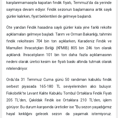
karşılanmamasıyla kapatan fındık fiyatı, Temmuz’da da yerinde
saymaya devam ediyor. Fındık sezonun başlamasına artık sayılı
günler kalırken, fiyat beklentileri de gelmeye başlandı.
Öte yandan Fındık hasadına sayılı günler kala yine farklı rekolte
açıklamaları gelmeye başladı. Tarım ve Orman Bakanlığı, tahmini
fındık rekoltesini 704 bin ton açıklarken, Karadeniz Fındık ve
Mamulleri İhracatçıları Birliği (KFMİB) 805 bin 246 ton olarak
açıklandı. İhracatçıların 101 bin ton daha fazla açıklamasının
nedeni olarak üretici kesim ise fiyatı baskı altında tutmak olarak
nitelendiriyor.
Ordu’da 31 Temmuz Cuma günü 50 randıman kabuklu fındık
serbest piyasada 165-180 TL seviyelerinden alıcı buluyor.
Fiskobirlik’te Levant Kalite Kabuklu Tombul Ortaklara Fındık Fiyatı
205 TL’den, Çakıldak Fındık ise Ortaklara 210 TL’den, işlem
görüyor. Bu durum karşısında üreticiler ise “Bu sezon yaşadığımız
hayal kırıklığını gelecek sezon da yaşamak istemiyoruz.