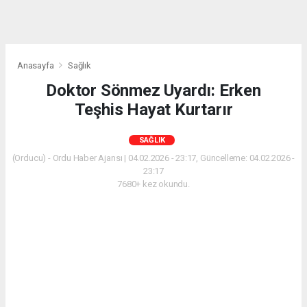
Anasayfa
Sağlık
Doktor Sönmez Uyardı: Erken
Teşhis Hayat Kurtarır
SAĞLIK
(Orducu) - Ordu Haber Ajansı | 04.02.2026 - 23:17, Güncelleme: 04.02.2026 -
23:17
7680+ kez okundu.