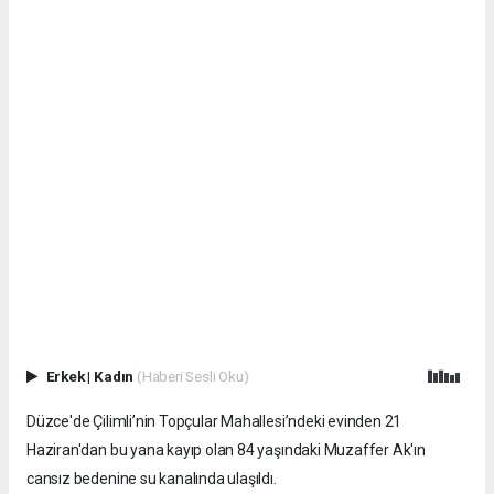
Erkek
|
Kadın
(Haberi Sesli Oku)
Düzce'de Çilimli’nin Topçular Mahallesi’ndeki evinden 21
Haziran'dan bu yana kayıp olan 84 yaşındaki Muzaffer Ak'ın
cansız bedenine su kanalında ulaşıldı.