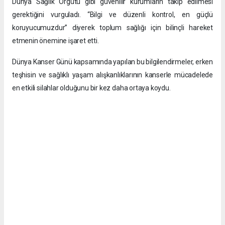
Dünya Sağlık Örgütü gibi güvenilir kurumların takip edilmesi
gerektiğini vurguladı. “Bilgi ve düzenli kontrol, en güçlü
koruyucumuzdur” diyerek toplum sağlığı için bilinçli hareket
etmenin önemine işaret etti.
Dünya Kanser Günü kapsamında yapılan bu bilgilendirmeler, erken
teşhisin ve sağlıklı yaşam alışkanlıklarının kanserle mücadelede
en etkili silahlar olduğunu bir kez daha ortaya koydu.