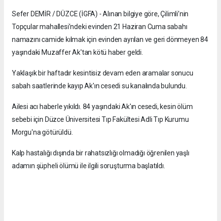
Sefer DEMİR / DÜZCE (İGFA) - Alınan bilgiye göre, Çilimli’nin
Topçular mahallesi’ndeki evinden 21 Haziran Cuma sabahı
namazını camide kılmak için evinden ayrılan ve geri dönmeyen 84
yaşındaki Muzaffer Ak'tan kötü haber geldi.
Yaklaşık bir haftadır kesintisiz devam eden aramalar sonucu
sabah saatlerinde kayıp Ak'ın cesedi su kanalında bulundu.
Ailesi acı haberle yıkıldı. 84 yaşındaki Ak'ın cesedi, kesin ölüm
sebebi için Düzce Üniversitesi Tıp Fakültesi Adli Tıp Kurumu
Morgu'na götürüldü.
Kalp hastalığı dışında bir rahatsızlığı olmadığı öğrenilen yaşlı
adamın şüpheli ölümü ile ilgili soruşturma başlatıldı.