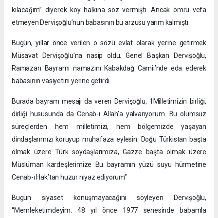
kılacağım” diyerek köy halkına söz vermişti. Ancak ömrü vefa
etmeyen Dervişoğlu’nun babasının bu arzusu yarım kalmıştı.
Bugün, yıllar önce verilen o sözü evlat olarak yerine getirmek
Müsavat Dervişoğlu’na nasip oldu. Genel Başkan Dervişoğlu,
Ramazan Bayramı namazını Kabakdağ Camii’nde eda ederek
babasının vasiyetini yerine getirdi.
Burada bayram mesajı da veren Dervişoğlu, 1Milletimizin birliği,
dirliği hususunda da Cenab-ı Allah’a yalvarıyorum. Bu olumsuz
süreçlerden hem milletimizi, hem bölgemizde yaşayan
dindaşlarımızı koruyup muhafaza eylesin. Doğu Türkistan başta
olmak üzere Türk soydaşlarımıza, Gazze başta olmak üzere
Müslüman kardeşlerimize Bu bayramın yüzü suyu hürmetine
Cenab-ı Hak’tan huzur niyaz ediyorum”
Bugün siyaset konuşmayacağını söyleyen Dervişoğlu,
“Memleketimdeyim. 48 yıl önce 1977 senesinde babamla