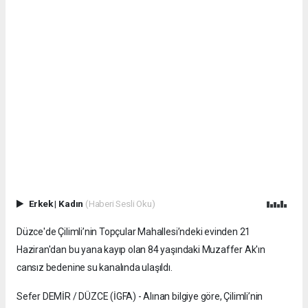
Erkek
|
Kadın
(Haberi Sesli Oku)
Düzce'de Çilimli’nin Topçular Mahallesi’ndeki evinden 21
Haziran'dan bu yana kayıp olan 84 yaşındaki Muzaffer Ak'ın
cansız bedenine su kanalında ulaşıldı.
Sefer DEMİR / DÜZCE (İGFA) - Alınan bilgiye göre, Çilimli’nin