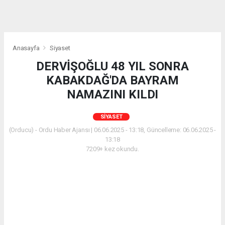
Anasayfa
Siyaset
DERVİŞOĞLU 48 YIL SONRA
KABAKDAĞ'DA BAYRAM
NAMAZINI KILDI
SIYASET
(Orducu) - Ordu Haber Ajansı | 06.06.2025 - 13:18, Güncelleme: 06.06.2025 -
13:18
7209+ kez okundu.