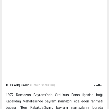
Erkek
|
Kadın
(Haberi Sesli Oku)
1977 Ramazan Bayramı’nda Ordu’nun Fatsa ilçesine bağlı
Kabakdağ Mahallesi’nde bayram namazını eda eden rahmetli
babası, “Ben Kabakdağlıyım, bayram namazlarını burada