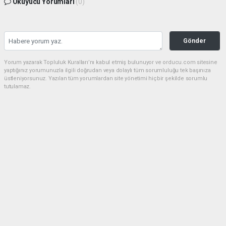
Okuyucu Yorumları
(0)
Gönder
Yorum yazarak Topluluk Kuralları’nı kabul etmiş bulunuyor ve orducu.com sitesine
yaptığınız yorumunuzla ilgili doğrudan veya dolaylı tüm sorumluluğu tek başınıza
üstleniyorsunuz. Yazılan tüm yorumlardan site yönetimi hiçbir şekilde sorumlu
tutulamaz.