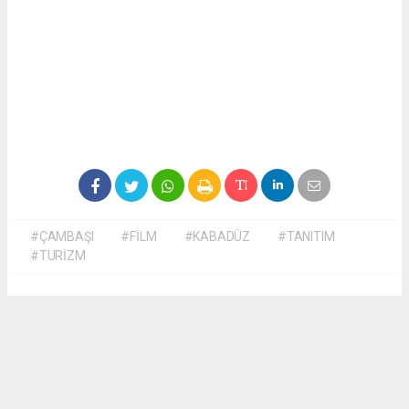
#ÇAMBAŞI
#FİLM
#KABADÜZ
#TANITIM
#TURİZM