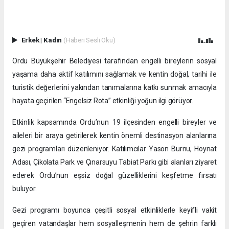
Erkek
|
Kadın
(Haberi Sesli Oku)
Ordu Büyükşehir Belediyesi tarafından engelli bireylerin sosyal
yaşama daha aktif katılımını sağlamak ve kentin doğal, tarihi ile
turistik değerlerini yakından tanımalarına katkı sunmak amacıyla
hayata geçirilen “Engelsiz Rota” etkinliği yoğun ilgi görüyor.
Etkinlik kapsamında Ordu’nun 19 ilçesinden engelli bireyler ve
aileleri bir araya getirilerek kentin önemli destinasyon alanlarına
gezi programları düzenleniyor. Katılımcılar Yason Burnu, Hoynat
Adası, Çikolata Park ve Çınarsuyu Tabiat Parkı gibi alanları ziyaret
ederek Ordu’nun eşsiz doğal güzelliklerini keşfetme fırsatı
buluyor.
Gezi programı boyunca çeşitli sosyal etkinliklerle keyifli vakit
geçiren vatandaşlar hem sosyalleşmenin hem de şehrin farklı