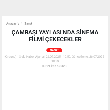
Anasayfa
Sanat
ÇAMBAŞI YAYLASI'NDA SİNEMA
FİLMİ ÇEKECEKLER
SANAT
(Orducu) - Ordu Haber Ajansı | 26.07.2025 - 10:50, Güncelleme: 26.07.2025 -
10:50
8052+ kez okundu.