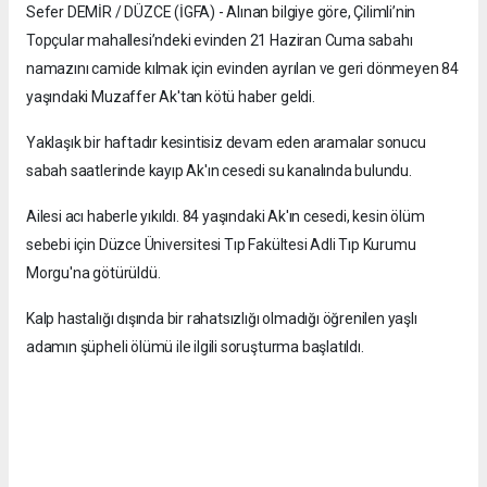
Sefer DEMİR / DÜZCE (İGFA) - Alınan bilgiye göre, Çilimli’nin
Topçular mahallesi’ndeki evinden 21 Haziran Cuma sabahı
namazını camide kılmak için evinden ayrılan ve geri dönmeyen 84
yaşındaki Muzaffer Ak'tan kötü haber geldi.
Yaklaşık bir haftadır kesintisiz devam eden aramalar sonucu
sabah saatlerinde kayıp Ak'ın cesedi su kanalında bulundu.
Ailesi acı haberle yıkıldı. 84 yaşındaki Ak'ın cesedi, kesin ölüm
sebebi için Düzce Üniversitesi Tıp Fakültesi Adli Tıp Kurumu
Morgu'na götürüldü.
Kalp hastalığı dışında bir rahatsızlığı olmadığı öğrenilen yaşlı
adamın şüpheli ölümü ile ilgili soruşturma başlatıldı.