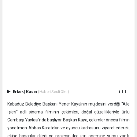
Erkek
|
Kadın
(Haberi Sesli Oku)
Kabadüz Belediye Başkanı Yener Kaya'nın müjdesini verdiği "Aile
İşleri" adlı sinema filminin çekimleri, doğal güzellikleriyle ünlü
Çambaşı Yaylası'nda başlıyor. Başkan Kaya, çekimler öncesi filmin
yönetmeni Abbas Karatekin ve oyuncu kadrosunu ziyaret ederek,
ekibe başarılar diledi ve projenin ilçe için önemine vurgu yaptı.