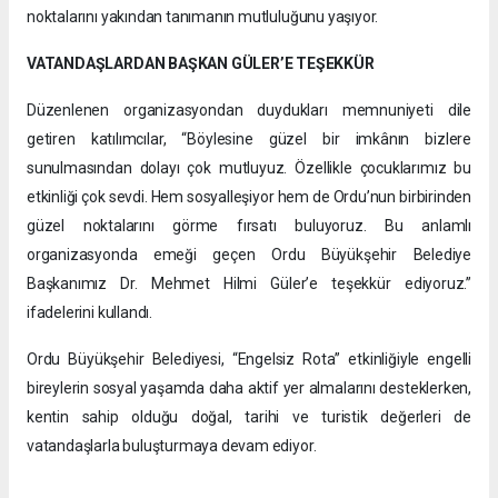
noktalarını yakından tanımanın mutluluğunu yaşıyor.
VATANDAŞLARDAN BAŞKAN GÜLER’E TEŞEKKÜR
Düzenlenen organizasyondan duydukları memnuniyeti dile
getiren katılımcılar, “Böylesine güzel bir imkânın bizlere
sunulmasından dolayı çok mutluyuz. Özellikle çocuklarımız bu
etkinliği çok sevdi. Hem sosyalleşiyor hem de Ordu’nun birbirinden
güzel noktalarını görme fırsatı buluyoruz. Bu anlamlı
organizasyonda emeği geçen Ordu Büyükşehir Belediye
Başkanımız Dr. Mehmet Hilmi Güler’e teşekkür ediyoruz.”
ifadelerini kullandı.
Ordu Büyükşehir Belediyesi, “Engelsiz Rota” etkinliğiyle engelli
bireylerin sosyal yaşamda daha aktif yer almalarını desteklerken,
kentin sahip olduğu doğal, tarihi ve turistik değerleri de
vatandaşlarla buluşturmaya devam ediyor.