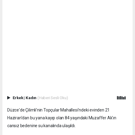
Erkek
|
Kadın
(Haberi Sesli Oku)
Düzce'de Çilimli’nin Topçular Mahallesi’ndeki evinden 21
Haziran'dan bu yana kayıp olan 84 yaşındaki Muzaffer Ak'ın
cansız bedenine su kanalında ulaşıldı.