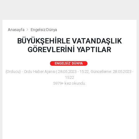
Anasayfa
Engelsiz Dünya
BÜYÜKŞEHİRLE VATANDAŞLIK
GÖREVLERİNİ YAPTILAR
ENGELSIZ DÜNYA
(Orducu) - Ordu Haber Ajansı | 28.05.2023 - 15:22, Güncelleme: 28.05.2023 -
15:22
5979+ kez okundu.