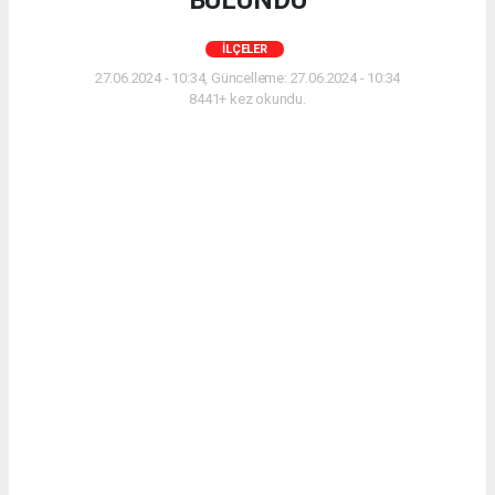
BULUNDU
İLÇELER
27.06.2024 - 10:34, Güncelleme: 27.06.2024 - 10:34
8441+ kez okundu.