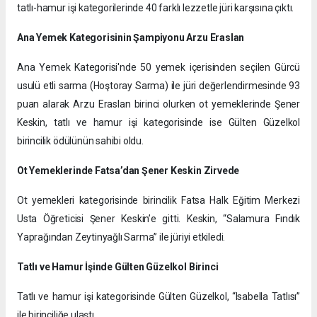
tatlı-hamur işi kategorilerinde 40 farklı lezzetle jüri karşısına çıktı.
Ana Yemek Kategorisinin Şampiyonu Arzu Eraslan
Ana Yemek Kategorisi'nde 50 yemek içerisinden seçilen Gürcü
usulü etli sarma (Hoştoray Sarma) ile jüri değerlendirmesinde 93
puan alarak Arzu Eraslan birinci olurken ot yemeklerinde Şener
Keskin, tatlı ve hamur işi kategorisinde ise Gülten Güzelkol
birincilik ödülünün sahibi oldu.
Ot Yemeklerinde Fatsa’dan Şener Keskin Zirvede
Ot yemekleri kategorisinde birincilik Fatsa Halk Eğitim Merkezi
Usta Öğreticisi Şener Keskin’e gitti. Keskin, “Salamura Fındık
Yaprağından Zeytinyağlı Sarma” ile jüriyi etkiledi.
Tatlı ve Hamur İşinde Gülten Güzelkol Birinci
Tatlı ve hamur işi kategorisinde Gülten Güzelkol, “Isabella Tatlısı”
ile birinciliğe ulaştı.