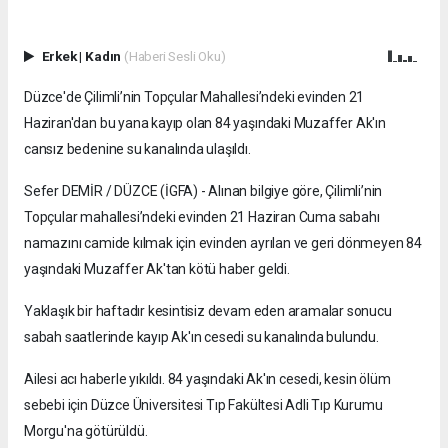
Erkek
|
Kadın
(Haberi Sesli Oku)
Düzce'de Çilimli’nin Topçular Mahallesi’ndeki evinden 21
Haziran'dan bu yana kayıp olan 84 yaşındaki Muzaffer Ak'ın
cansız bedenine su kanalında ulaşıldı.
Sefer DEMİR / DÜZCE (İGFA) - Alınan bilgiye göre, Çilimli’nin
Topçular mahallesi’ndeki evinden 21 Haziran Cuma sabahı
namazını camide kılmak için evinden ayrılan ve geri dönmeyen 84
yaşındaki Muzaffer Ak'tan kötü haber geldi.
Yaklaşık bir haftadır kesintisiz devam eden aramalar sonucu
sabah saatlerinde kayıp Ak'ın cesedi su kanalında bulundu.
Ailesi acı haberle yıkıldı. 84 yaşındaki Ak'ın cesedi, kesin ölüm
sebebi için Düzce Üniversitesi Tıp Fakültesi Adli Tıp Kurumu
Morgu'na götürüldü.