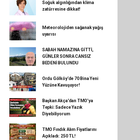
Soğuk algınlığından klima
zatürresine dikkat!
Meteorolojiden sağanak yağış
uyarısı
SABAH NAMAZINA GİTTİ,
GÜNLER SONRA CANSIZ
BEDENİ BULUNDU
Ordu Gölköy’de 70 Bina Yeni
Yüzüne Kavuşuyor!
Başkan Akça'dan TMO’ya
Tepki: Sadece Yazık
Diyebiliyorum
TMO Fındık Alım Fiyatlarını
Açıkladı: 250 TL!