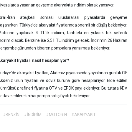
iyasalarda yaşanan gevşeme akaryakıta indirim olarak yansıyor.
İsrail-İran ateşkesi sonrası uluslararası piyasalarda gevşeme
aşanırken, Türkiye’de akaryakıt fiyatlarında önemli bir düşüş bekleniyor.
otorine yapılacak 4 TL’lik indirim, tarihteki en yüksek tek seferlik
ndirim olacak. Benzine ise 2,51 TL indirim gelecek. İndirimin 26 Haziran
erşembe gününden itibaren pompalara yansıması bekleniyor.
karyakıt fiyatları nasıl hesaplanıyor?
ürkiye’de akaryakıt fiyatları, Akdeniz piyasasında yayınlanan günlük CIF
kdeniz ürün fiyatları ve döviz kuruna göre hesaplanıyor. Elde edilen
ümrüksüz rafineri fiyatına ÖTV ve EPDK payı ekleniyor. Bu tutara KDV
e ilave edilerek nihai pompa satış fiyatı belirleniyor.
#BENZİN
#İNDİRİM
#MOTORİN
#AKARYAKIT