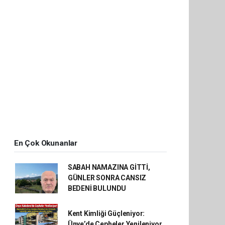
En Çok Okunanlar
SABAH NAMAZINA GİTTİ,
GÜNLER SONRA CANSIZ
BEDENİ BULUNDU
Kent Kimliği Güçleniyor:
Ünye’de Cepheler Yenileniyor