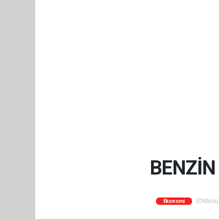
BENZİN
(Orducu)
Ekonomi