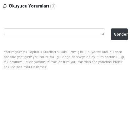
Okuyucu Yorumları
(0)
Gönder
Yorum yazarak Topluluk Kuralları’nı kabul etmiş bulunuyor ve orducu.com
sitesine yaptığınız yorumunuzla ilgili doğrudan veya dolaylı tüm sorumluluğu
tek başınıza üstleniyorsunuz. Yazılan tüm yorumlardan site yönetimi hiçbir
şekilde sorumlu tutulamaz.