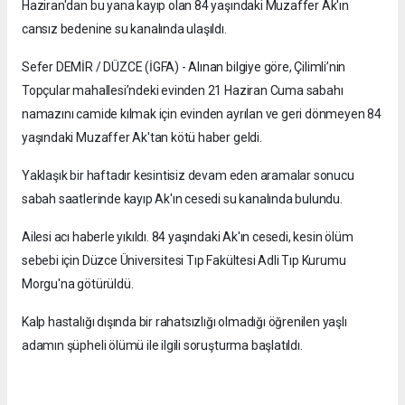
Haziran'dan bu yana kayıp olan 84 yaşındaki Muzaffer Ak'ın
cansız bedenine su kanalında ulaşıldı.
Sefer DEMİR / DÜZCE (İGFA) - Alınan bilgiye göre, Çilimli’nin
Topçular mahallesi’ndeki evinden 21 Haziran Cuma sabahı
namazını camide kılmak için evinden ayrılan ve geri dönmeyen 84
yaşındaki Muzaffer Ak'tan kötü haber geldi.
Yaklaşık bir haftadır kesintisiz devam eden aramalar sonucu
sabah saatlerinde kayıp Ak'ın cesedi su kanalında bulundu.
Ailesi acı haberle yıkıldı. 84 yaşındaki Ak'ın cesedi, kesin ölüm
sebebi için Düzce Üniversitesi Tıp Fakültesi Adli Tıp Kurumu
Morgu'na götürüldü.
Kalp hastalığı dışında bir rahatsızlığı olmadığı öğrenilen yaşlı
adamın şüpheli ölümü ile ilgili soruşturma başlatıldı.