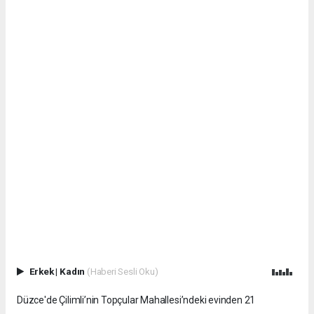
Erkek
|
Kadın
(Haberi Sesli Oku)
Düzce'de Çilimli’nin Topçular Mahallesi’ndeki evinden 21