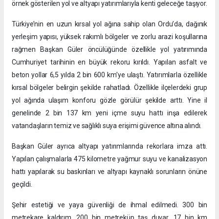
örnek gösterilen yol ve altyapı yatırımlarıyla kenti geleceğe taşıyor.
Türkiye’nin en uzun kırsal yol ağına sahip olan Ordu’da, dağınık
yerleşim yapısı, yüksek rakımlı bölgeler ve zorlu arazi koşullarına
rağmen Başkan Güler öncülüğünde özellikle yol yatırımında
Cumhuriyet tarihinin en büyük rekoru kırıldı. Yapılan asfalt ve
beton yollar 6,5 yılda 2 bin 600 km’ye ulaştı. Yatırımlarla özellikle
kırsal bölgeler belirgin şekilde rahatladı. Özellikle ilçelerdeki grup
yol ağında ulaşım konforu gözle görülür şekilde arttı. Yine il
genelinde 2 bin 137 km yeni içme suyu hattı inşa edilerek
vatandaşların temiz ve sağlıklı suya erişimi güvence altına alındı.
Başkan Güler ayrıca altyapı yatırımlarında rekorlara imza attı.
Yapılan çalışmalarla 475 kilometre yağmur suyu ve kanalizasyon
hattı yapılarak su baskınları ve altyapı kaynaklı sorunların önüne
geçildi.
Şehir estetiği ve yaya güvenliği de ihmal edilmedi. 300 bin
metrekare kaldırım, 200 bin metreküp taş duvar, 17 bin km