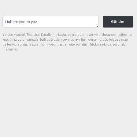
Gönder
Yorum yazarak Topluluk Kuralları’nı kabul etmiş bulunuyor ve orducu.com sitesine
yaptığınız yorumunuzla ilgili doğrudan veya dolaylı tüm sorumluluğu tek başınıza
üstleniyorsunuz. Yazılan tüm yorumlardan site yönetimi hiçbir şekilde sorumlu
tutulamaz.