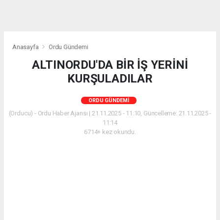
Anasayfa
Ordu Gündemi
ALTINORDU'DA BİR İŞ YERİNİ
KURŞULADILAR
ORDU GÜNDEMI
(Orducu) - Ordu Haber Ajansı | 21.11.2025 - 11:10, Güncelleme: 21.11.2025 -
11:14
6714+ kez okundu.