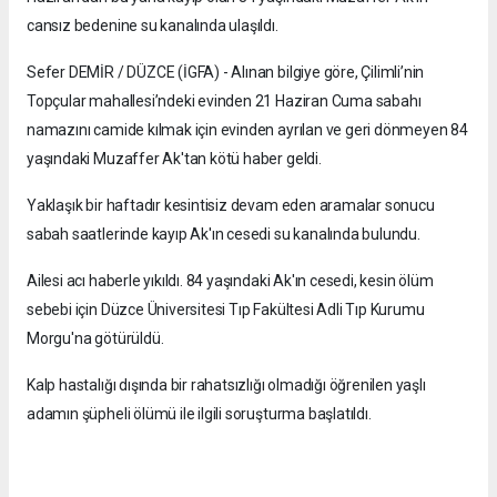
cansız bedenine su kanalında ulaşıldı.
Sefer DEMİR / DÜZCE (İGFA) - Alınan bilgiye göre, Çilimli’nin
Topçular mahallesi’ndeki evinden 21 Haziran Cuma sabahı
namazını camide kılmak için evinden ayrılan ve geri dönmeyen 84
yaşındaki Muzaffer Ak'tan kötü haber geldi.
Yaklaşık bir haftadır kesintisiz devam eden aramalar sonucu
sabah saatlerinde kayıp Ak'ın cesedi su kanalında bulundu.
Ailesi acı haberle yıkıldı. 84 yaşındaki Ak'ın cesedi, kesin ölüm
sebebi için Düzce Üniversitesi Tıp Fakültesi Adli Tıp Kurumu
Morgu'na götürüldü.
Kalp hastalığı dışında bir rahatsızlığı olmadığı öğrenilen yaşlı
adamın şüpheli ölümü ile ilgili soruşturma başlatıldı.