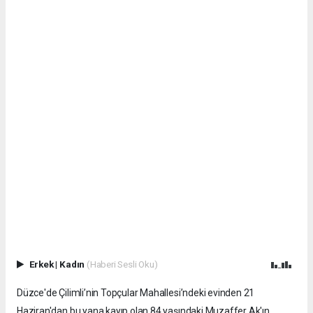
Erkek
|
Kadın
(Haberi Sesli Oku)
Düzce'de Çilimli’nin Topçular Mahallesi’ndeki evinden 21
Haziran'dan bu yana kayıp olan 84 yaşındaki Muzaffer Ak'ın