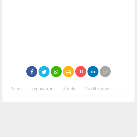
#ordu
#iş insanları
#fındık
#aktif karbon