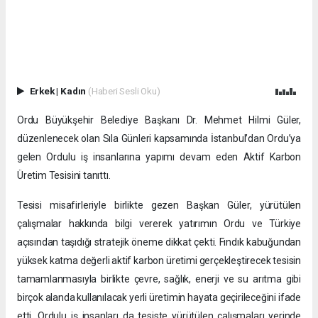
Erkek
|
Kadın
(Haberi Sesli Oku)
Ordu Büyükşehir Belediye Başkanı Dr. Mehmet Hilmi Güler,
düzenlenecek olan Sıla Günleri kapsamında İstanbul’dan Ordu’ya
gelen Ordulu iş insanlarına yapımı devam eden Aktif Karbon
Üretim Tesisini tanıttı.
Tesisi misafirleriyle birlikte gezen Başkan Güler, yürütülen
çalışmalar hakkında bilgi vererek yatırımın Ordu ve Türkiye
açısından taşıdığı stratejik öneme dikkat çekti. Fındık kabuğundan
yüksek katma değerli aktif karbon üretimi gerçekleştirecek tesisin
tamamlanmasıyla birlikte çevre, sağlık, enerji ve su arıtma gibi
birçok alanda kullanılacak yerli üretimin hayata geçirileceğini ifade
etti. Ordulu iş insanları da tesiste yürütülen çalışmaları yerinde