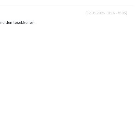
(02.06.2026 13:16 - #585)
nülden teşekkürler...