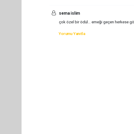
sema islim
çok özel bir ödül... emeği geçen herkese gö
Yorumu Yanıtla