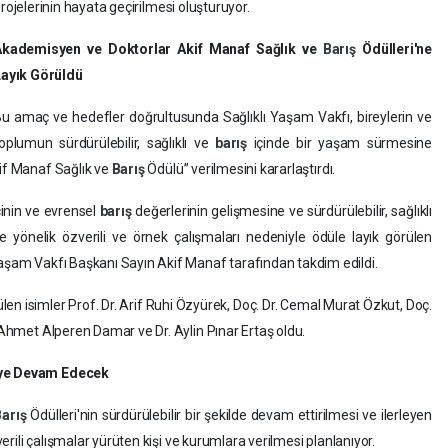
rojelerinin hayata geçirilmesi oluşturuyor.
Akademisyen ve Doktorlar Akif Manaf Sağlık ve
Barış
Ödülleri'ne
ayık Görüldü
u amaç ve hedefler doğrultusunda Sağlıklı Yaşam Vakfı, bireylerin ve
oplumun sürdürülebilir, sağlıklı ve
barış
içinde bir yaşam sürmesine
kif Manaf Sağlık ve
Barış
Ödülü” verilmesini kararlaştırdı.
cinin ve evrensel
barış
değerlerinin gelişmesine ve sürdürülebilir, sağlıklı
e yönelik özverili ve örnek çalışmaları nedeniyle ödüle layık görülen
Yaşam Vakfı Başkanı Sayın Akif Manaf tarafından takdim edildi.
ülen isimler Prof. Dr. Arif Ruhi Özyürek, Doç. Dr. Cemal Murat Özkut, Doç.
. Ahmet Alperen Damar ve Dr. Aylin Pınar Ertaş oldu.
eye Devam Edecek
Barış
Ödülleri'nin sürdürülebilir bir şekilde devam ettirilmesi ve ilerleyen
erili çalışmalar yürüten kişi ve kurumlara verilmesi planlanıyor.