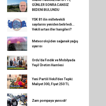
GÜNLER SONRA CANSIZ
BEDENİ BULUNDU
YSK 81 ilin milletvekili
sayılarını yeniden belirledi...
Vekili artan iller hangileri?
Meteorolojiden sağanak yağış
uyarısı
Ordu'da Fındık ve Mobilyada
Yeşil Üretim Hamlesi
Yeni Partili Vekil'den Tepki:
Maliyet 300, Fiyat 250 TL
Zam pompaya yansıdı!