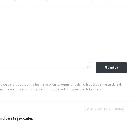
Gönder
uyor ve orducu.com sitesine yaptığınız yorumunuzla ilgili doğrudan veya dolaylı
n tüm yorumlardan site yönetimi hiçbir şekilde sorumlu tutulamaz.
(02.06.2026 12:58 - #584)
nülden teşekkürler...