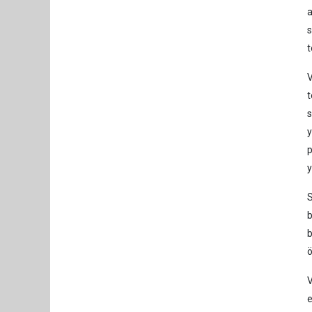
a
s
t
V
t
s
y
p
y
S
b
b
ö
V
e