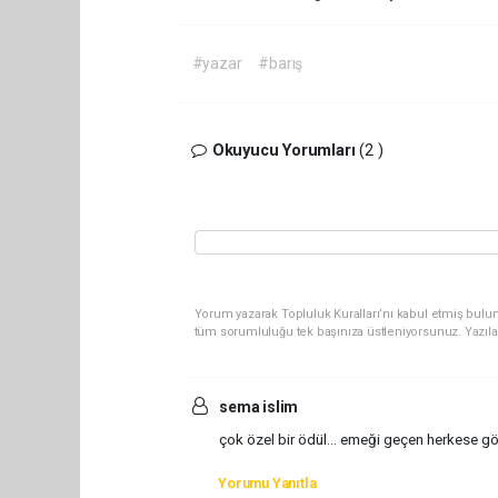
#yazar
#barış
Okuyucu Yorumları
(2 )
Yorum yazarak Topluluk Kuralları’nı kabul etmiş bulun
tüm sorumluluğu tek başınıza üstleniyorsunuz. Yazıla
sema islim
çok özel bir ödül... emeği geçen herkese gö
Yorumu Yanıtla