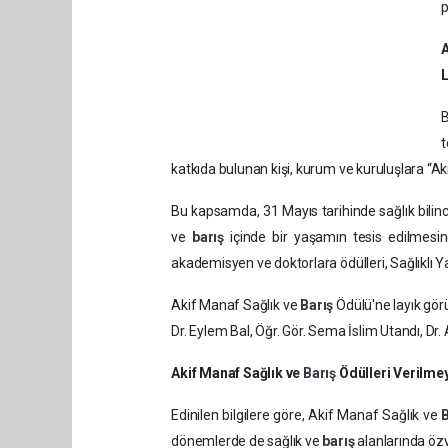
p
L
B
t
katkıda bulunan kişi, kurum ve kuruluşlara “A
Bu kapsamda, 31 Mayıs tarihinde sağlık bilin
ve
barış
içinde bir yaşamın tesis edilmesin
akademisyen ve doktorlara ödülleri, Sağlıklı 
Akif Manaf Sağlık ve
Barış
Ödülü'ne layık gör
Dr. Eylem Bal, Öğr. Gör. Sema İslim Utandı, Dr
Akif Manaf Sağlık ve
Barış
Ödülleri Verilm
Edinilen bilgilere göre, Akif Manaf Sağlık ve
dönemlerde de sağlık ve
barış
alanlarında özv