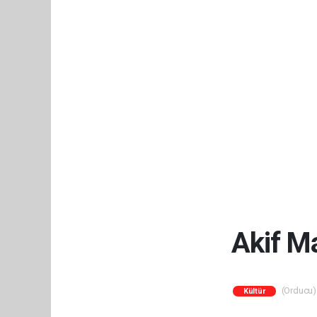
Akif Ma
(Orducu) 
Kültür