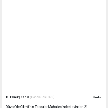
Erkek
|
Kadın
(Haberi Sesli Oku)
Düzce'de Çilimli’nin Topçular Mahallesi’ndeki evinden 21