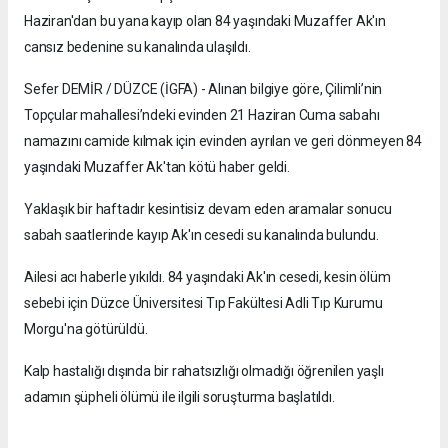
Haziran'dan bu yana kayıp olan 84 yaşındaki Muzaffer Ak'ın
cansız bedenine su kanalında ulaşıldı.
Sefer DEMİR / DÜZCE (İGFA) - Alınan bilgiye göre, Çilimli’nin
Topçular mahallesi’ndeki evinden 21 Haziran Cuma sabahı
namazını camide kılmak için evinden ayrılan ve geri dönmeyen 84
yaşındaki Muzaffer Ak'tan kötü haber geldi.
Yaklaşık bir haftadır kesintisiz devam eden aramalar sonucu
sabah saatlerinde kayıp Ak'ın cesedi su kanalında bulundu.
Ailesi acı haberle yıkıldı. 84 yaşındaki Ak'ın cesedi, kesin ölüm
sebebi için Düzce Üniversitesi Tıp Fakültesi Adli Tıp Kurumu
Morgu'na götürüldü.
Kalp hastalığı dışında bir rahatsızlığı olmadığı öğrenilen yaşlı
adamın şüpheli ölümü ile ilgili soruşturma başlatıldı.