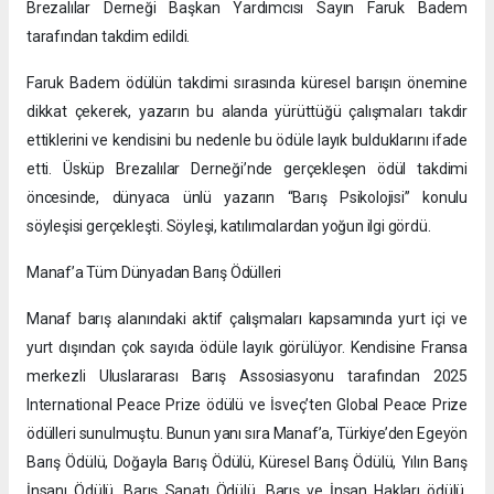
Brezalılar Derneği Başkan Yardımcısı Sayın Faruk Badem
tarafından takdim edildi.
Faruk Badem ödülün takdimi sırasında küresel barışın önemine
dikkat çekerek, yazarın bu alanda yürüttüğü çalışmaları takdir
ettiklerini ve kendisini bu nedenle bu ödüle layık bulduklarını ifade
etti. Üsküp Brezalılar Derneği’nde gerçekleşen ödül takdimi
öncesinde, dünyaca ünlü yazarın “Barış Psikolojisi” konulu
söyleşisi gerçekleşti. Söyleşi, katılımcılardan yoğun ilgi gördü.
Manaf’a Tüm Dünyadan Barış Ödülleri
Manaf barış alanındaki aktif çalışmaları kapsamında yurt içi ve
yurt dışından çok sayıda ödüle layık görülüyor. Kendisine Fransa
merkezli Uluslararası Barış Assosiasyonu tarafından 2025
International Peace Prize ödülü ve İsveç’ten Global Peace Prize
ödülleri sunulmuştu. Bunun yanı sıra Manaf’a, Türkiye’den Egeyön
Barış Ödülü, Doğayla Barış Ödülü, Küresel Barış Ödülü, Yılın Barış
İnsanı Ödülü, Barış Sanatı Ödülü, Barış ve İnsan Hakları ödülü,