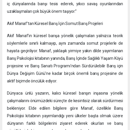
iç dünyalarında barışı tesis ederek, yıkıcı savaş oyunlarından
uzaklaşmaları çok büyük önem taşıyor.”
Akif Manaf’tan Küresel Barış İçin Somut Barış Projeleri
Akif Manaf’ın küresel barışa yönelik çalışmaları yalnızca teorik
söylemlerle sınırlı kalmayıp, aynı zamanda somut projelerle de
hayata geçiriliyor. Manaf, yaklaşık yirmiye yakın dilde yayımlanan
Barış Psikolojisi kitabının yanında, Barış İçinde Sağlıklı Yaşam Köyü
projesine ve Barış Sanatı Programı’ndan Sürdürülebilir Barış için
Dünya Değişim Günü’ne kadar birçok önemli barış projesine de
aktif biçimde öncülük ediyor.
Dünyaca ünlü yazarın, kalıcı küresel barışın inşasına yönelik
çalışmalarını önümüzdeki süreçte de kesintisiz olarak sürdürmesi
bekleniyor. Elde edilen bilgilere göre Manaf, özellikle Barış
Psikolojisi kitabının yayımlandığı yeni ülkeler başta olmak üzere
dünyanın farklı bölgelerini ziyaret ederek okurları ve barış