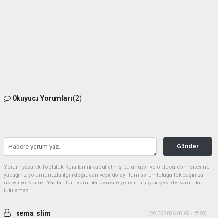
Okuyucu Yorumları
(2)
Gönder
Yorum yazarak Topluluk Kuralları’nı kabul etmiş bulunuyor ve orducu.com sitesine
yaptığınız yorumunuzla ilgili doğrudan veya dolaylı tüm sorumluluğu tek başınıza
üstleniyorsunuz. Yazılan tüm yorumlardan site yönetimi hiçbir şekilde sorumlu
tutulamaz.
sema islim
(20.05.2026 09:09 - #580)