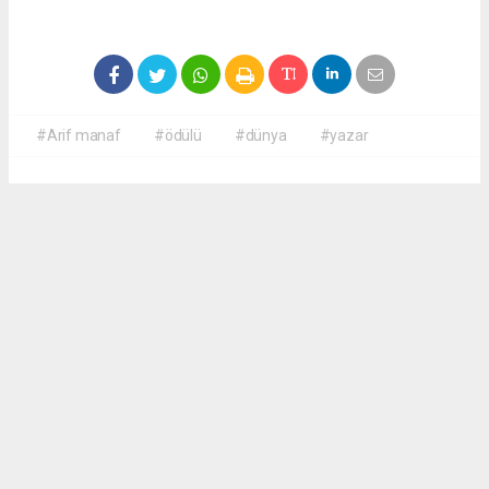
#Arif manaf
#ödülü
#dünya
#yazar