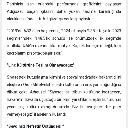
​Partisinin son yıllardaki performans grafiklerini paylaşan
Adıgüzel, başarı çıtasını daha yukarı taşıma kararlılığında
olduklarını ifade etti. Adıgüzel şu verileri paylaştı:
"2019'da %32 olan başarımızı, 2024 itibarıyla %38'e taşıdık. 2023
seçimlerindeki %48.5'lik sonucu ise önümüzdeki ilk seçimde
mutlaka %55'in üzerine çıkarmalıyız. Bu, tek bir kişinin değil, tüm
kadrolarımızın ortak başarısıdır."
"Linç Kültürüne Teslim Olmayacağız"
​Siyasetteki kutuplaşma iklimini ve sosyal medyadaki hakaret dilini
eleştiren Ordu Milletvekili, eleştiri kültürünün erozyona uğradığına
dikkat çekti. Adıgüzel, "Siyaseti bir tribün kültürüne indirgeyen,
hakaretin havada uçuştuğu bir iklim yarattılar. Eleştiri kültürünün
yerini linç kültürü almış durumda. Biz bu ayrıştırıcı dile prim
vermeyeceğiz" ifadelerini kullandı.
"Sevgimiz Nefretin Üstündedir"