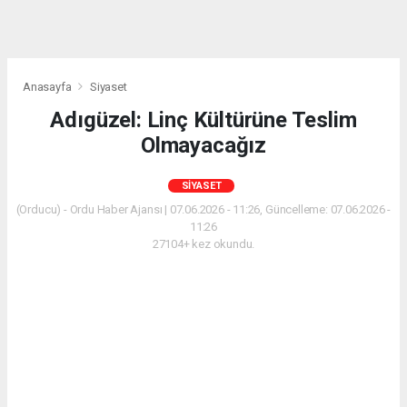
Anasayfa
Siyaset
Adıgüzel: Linç Kültürüne Teslim
Olmayacağız
SIYASET
(Orducu) - Ordu Haber Ajansı | 07.06.2026 - 11:26, Güncelleme: 07.06.2026 -
11:26
27104+ kez okundu.