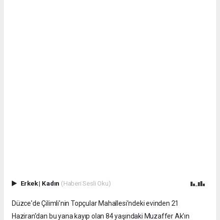
Erkek
|
Kadın
(Haberi Sesli Oku)
Düzce'de Çilimli’nin Topçular Mahallesi’ndeki evinden 21
Haziran'dan bu yana kayıp olan 84 yaşındaki Muzaffer Ak'ın