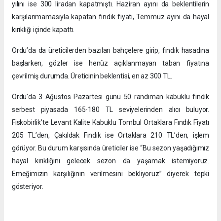
yılını ise 300 liradan kapatmıştı. Haziran ayını da beklentilerin
karşılanmamasıyla kapatan fındık fiyatı, Temmuz ayını da hayal
kırıklığı içinde kapattı.
Ordu’da da üreticilerden bazıları bahçelere girip, fındık hasadına
başlarken, gözler ise henüz açıklanmayan taban fiyatına
çevrilmiş durumda. Üreticinin beklentisi, en az 300 TL.
Ordu’da 3 Ağustos Pazartesi günü 50 randıman kabuklu fındık
serbest piyasada 165-180 TL seviyelerinden alıcı buluyor.
Fiskobirlik’te Levant Kalite Kabuklu Tombul Ortaklara Fındık Fiyatı
205 TL’den, Çakıldak Fındık ise Ortaklara 210 TL’den, işlem
görüyor. Bu durum karşısında üreticiler ise “Bu sezon yaşadığımız
hayal kırıklığını gelecek sezon da yaşamak istemiyoruz.
Emeğimizin karşılığının verilmesini bekliyoruz” diyerek tepki
gösteriyor.