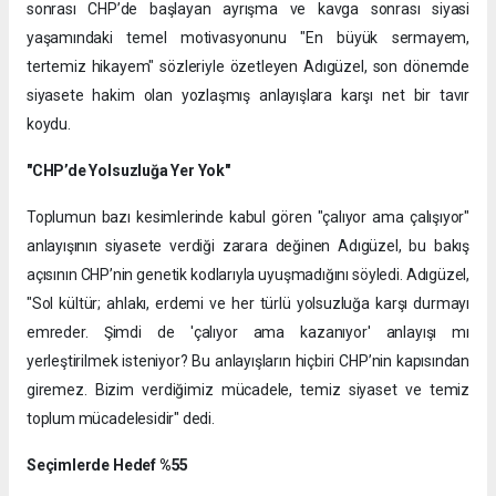
sonrası CHP’de başlayan ayrışma ve kavga sonrası siyasi
yaşamındaki temel motivasyonunu "En büyük sermayem,
tertemiz hikayem" sözleriyle özetleyen Adıgüzel, son dönemde
siyasete hakim olan yozlaşmış anlayışlara karşı net bir tavır
koydu.
"CHP’de Yolsuzluğa Yer Yok"
​Toplumun bazı kesimlerinde kabul gören "çalıyor ama çalışıyor"
anlayışının siyasete verdiği zarara değinen Adıgüzel, bu bakış
açısının CHP’nin genetik kodlarıyla uyuşmadığını söyledi. Adıgüzel,
"Sol kültür; ahlakı, erdemi ve her türlü yolsuzluğa karşı durmayı
emreder. Şimdi de 'çalıyor ama kazanıyor' anlayışı mı
yerleştirilmek isteniyor? Bu anlayışların hiçbiri CHP’nin kapısından
giremez. Bizim verdiğimiz mücadele, temiz siyaset ve temiz
toplum mücadelesidir" dedi.
Seçimlerde Hedef %55