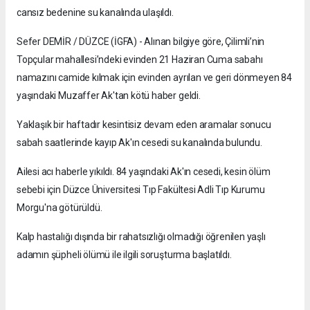
cansız bedenine su kanalında ulaşıldı.
Sefer DEMİR / DÜZCE (İGFA) - Alınan bilgiye göre, Çilimli’nin
Topçular mahallesi’ndeki evinden 21 Haziran Cuma sabahı
namazını camide kılmak için evinden ayrılan ve geri dönmeyen 84
yaşındaki Muzaffer Ak'tan kötü haber geldi.
Yaklaşık bir haftadır kesintisiz devam eden aramalar sonucu
sabah saatlerinde kayıp Ak'ın cesedi su kanalında bulundu.
Ailesi acı haberle yıkıldı. 84 yaşındaki Ak'ın cesedi, kesin ölüm
sebebi için Düzce Üniversitesi Tıp Fakültesi Adli Tıp Kurumu
Morgu'na götürüldü.
Kalp hastalığı dışında bir rahatsızlığı olmadığı öğrenilen yaşlı
adamın şüpheli ölümü ile ilgili soruşturma başlatıldı.