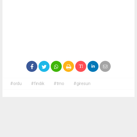
#ordu
#fındık
#tmo
#giresun