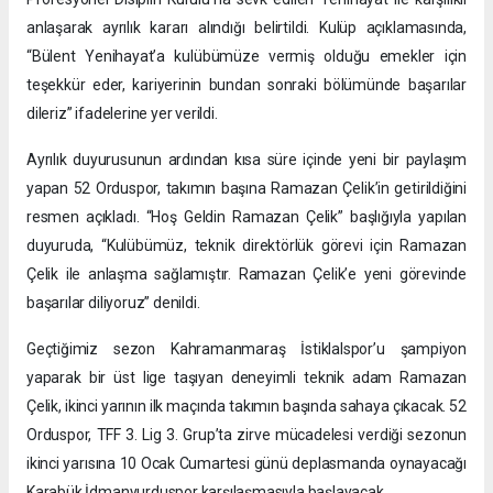
anlaşarak ayrılık kararı alındığı belirtildi. Kulüp açıklamasında,
“Bülent Yenihayat’a kulübümüze vermiş olduğu emekler için
teşekkür eder, kariyerinin bundan sonraki bölümünde başarılar
dileriz” ifadelerine yer verildi.
Ayrılık duyurusunun ardından kısa süre içinde yeni bir paylaşım
yapan 52 Orduspor, takımın başına Ramazan Çelik’in getirildiğini
resmen açıkladı. “Hoş Geldin Ramazan Çelik” başlığıyla yapılan
duyuruda, “Kulübümüz, teknik direktörlük görevi için Ramazan
Çelik ile anlaşma sağlamıştır. Ramazan Çelik’e yeni görevinde
başarılar diliyoruz” denildi.
Geçtiğimiz sezon Kahramanmaraş İstiklalspor’u şampiyon
yaparak bir üst lige taşıyan deneyimli teknik adam Ramazan
Çelik, ikinci yarının ilk maçında takımın başında sahaya çıkacak. 52
Orduspor, TFF 3. Lig 3. Grup’ta zirve mücadelesi verdiği sezonun
ikinci yarısına 10 Ocak Cumartesi günü deplasmanda oynayacağı
Karabük İdmanyurduspor karşılaşmasıyla başlayacak.