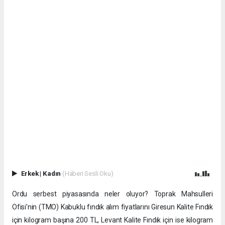
Erkek
|
Kadın
(Haberi Sesli Oku)
Ordu serbest piyasasında neler oluyor? Toprak Mahsulleri
Ofisi’nin (TMO) Kabuklu fındık alım fiyatlarını Giresun Kalite Fındık
için kilogram başına 200 TL, Levant Kalite Fındık için ise kilogram