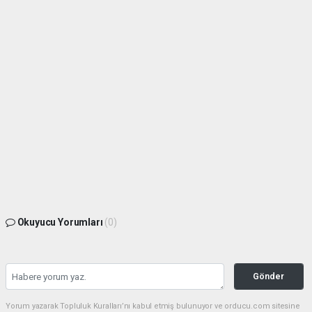
Okuyucu Yorumları
(0)
Gönder
Yorum yazarak Topluluk Kuralları’nı kabul etmiş bulunuyor ve orducu.com sitesine