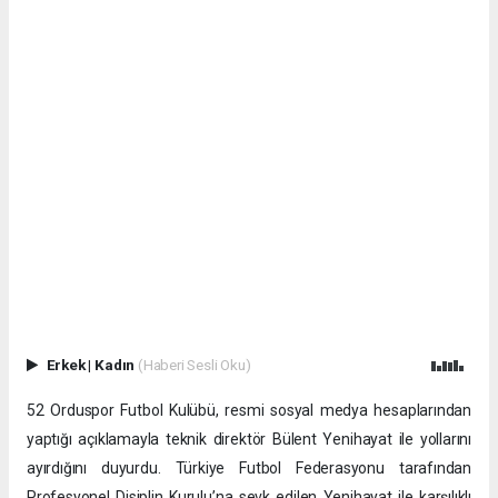
Erkek
|
Kadın
(Haberi Sesli Oku)
52 Orduspor Futbol Kulübü, resmi sosyal medya hesaplarından
yaptığı açıklamayla teknik direktör Bülent Yenihayat ile yollarını
ayırdığını duyurdu. Türkiye Futbol Federasyonu tarafından
Profesyonel Disiplin Kurulu’na sevk edilen Yenihayat ile karşılıklı