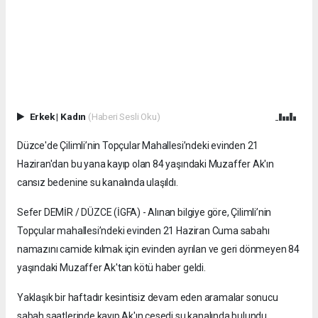
Erkek
|
Kadın
(Haberi Sesli Oku)
Düzce'de Çilimli’nin Topçular Mahallesi’ndeki evinden 21
Haziran'dan bu yana kayıp olan 84 yaşındaki Muzaffer Ak'ın
cansız bedenine su kanalında ulaşıldı.
Sefer DEMİR / DÜZCE (İGFA) - Alınan bilgiye göre, Çilimli’nin
Topçular mahallesi’ndeki evinden 21 Haziran Cuma sabahı
namazını camide kılmak için evinden ayrılan ve geri dönmeyen 84
yaşındaki Muzaffer Ak'tan kötü haber geldi.
Yaklaşık bir haftadır kesintisiz devam eden aramalar sonucu
sabah saatlerinde kayıp Ak'ın cesedi su kanalında bulundu.