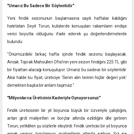
"Umarız Bu Sadece Bir Söylentidir"
​Yeni fındık sezonunun başlamasına sayılı haftalar kaldığını
hatırlatan Seyit Torun, kulislerde konuşulan rakamların endişe
verici boyutta olduğunu ifade ederek şu değerlendirmelerde
bulundu:
​"Önümüzdeki birkaç hafta içinde fındık sezonu başlayacak.
Ancak Toprak Mahsulleri Ofisi’nin yeni sezon fındığını 225 TL gibi
bir fiyattan alacağı konuşuluyor. Umarız bu sadece bir söylentidir.
Aksi halde bu fiyat, üreticiye ‘Senin alın terinin hiçbir değeri yok.’
demekten başka bir anlam taşımaz."
"Milyonlarca Üreticinin Kaderiyle Oynuyorsunuz"
Fındık üreticisinin bir yıl boyunca büyük bir özveriyle çalıştığını,
artan girdi maliyetleri ve borçlar altında ezildiğini dile getiren
Torun, yetkilileri şu sözlerle eleştirdi: Fındık üreticisi bir yıl boyunca
emek veriyor, borçlanıyor, maliyetlerin altında eziliyor. Siz ise