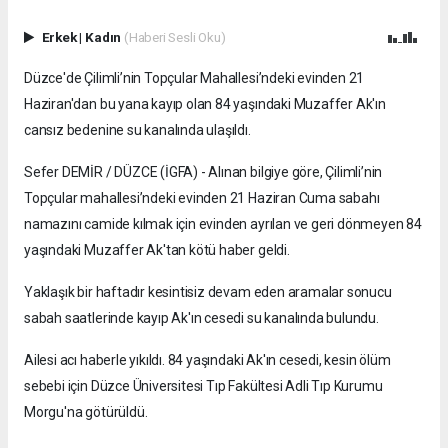
Erkek
|
Kadın
(Haberi Sesli Oku)
Düzce'de Çilimli’nin Topçular Mahallesi’ndeki evinden 21
Haziran'dan bu yana kayıp olan 84 yaşındaki Muzaffer Ak'ın
cansız bedenine su kanalında ulaşıldı.
Sefer DEMİR / DÜZCE (İGFA) - Alınan bilgiye göre, Çilimli’nin
Topçular mahallesi’ndeki evinden 21 Haziran Cuma sabahı
namazını camide kılmak için evinden ayrılan ve geri dönmeyen 84
yaşındaki Muzaffer Ak'tan kötü haber geldi.
Yaklaşık bir haftadır kesintisiz devam eden aramalar sonucu
sabah saatlerinde kayıp Ak'ın cesedi su kanalında bulundu.
Ailesi acı haberle yıkıldı. 84 yaşındaki Ak'ın cesedi, kesin ölüm
sebebi için Düzce Üniversitesi Tıp Fakültesi Adli Tıp Kurumu
Morgu'na götürüldü.