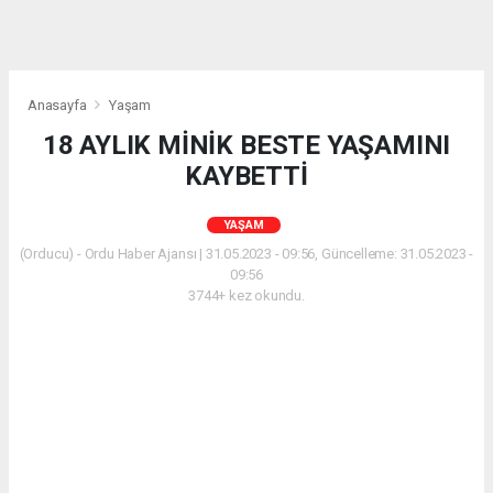
Anasayfa
Yaşam
18 AYLIK MİNİK BESTE YAŞAMINI
KAYBETTİ
YAŞAM
(Orducu) - Ordu Haber Ajansı | 31.05.2023 - 09:56, Güncelleme: 31.05.2023 -
09:56
3744+ kez okundu.