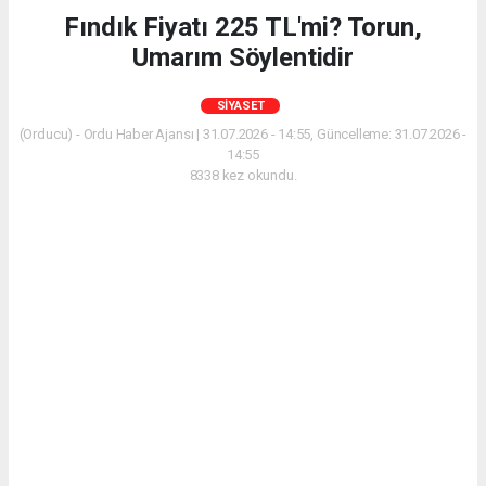
Fındık Fiyatı 225 TL'mi? Torun,
Umarım Söylentidir
SIYASET
(Orducu) - Ordu Haber Ajansı | 31.07.2026 - 14:55, Güncelleme: 31.07.2026 -
14:55
8338 kez okundu.