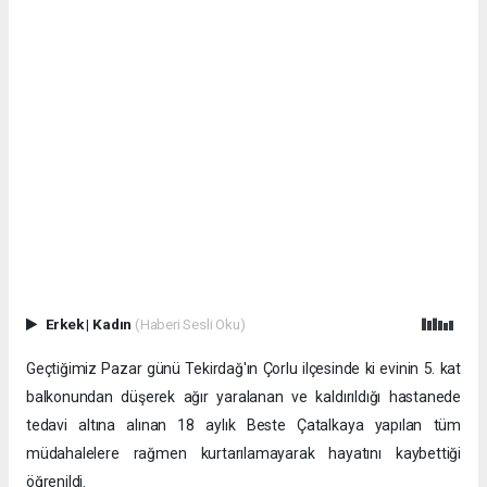
Erkek
|
Kadın
(Haberi Sesli Oku)
Geçtiğimiz Pazar günü Tekirdağ'ın Çorlu ilçesinde ki evinin 5. kat
balkonundan düşerek ağır yaralanan ve kaldırıldığı hastanede
tedavi altına alınan 18 aylık Beste Çatalkaya yapılan tüm
müdahalelere rağmen kurtarılamayarak hayatını kaybettiği
öğrenildi.