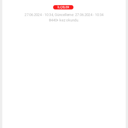
İLÇELER
27.06.2024 - 10:34, Güncelleme: 27.06.2024 - 10:34
8440+ kez okundu.