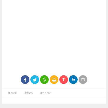
#ordu
#tmo
#fındık