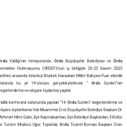
Ordu
Valiliği'nin himayesinde,
Ordu
Büyükşehir Belediyesi ve
Ordu
ernekler Federasyonu (ORDEF)’nun iş birliğiyle 20-23 Kasım 2025
arihleri arasında İstanbul Atatürk Havaalanı Millet Bahçesi Fuar etkinlik
alanında bu yıl 14’üncüsü gerçekleştirilecek "
Ordu
Günleri”nin
eğerlendirme ve istişare toplantısı yapıldı.
alilik konferans salonunda yapılan “14.
Ordu
Günleri” değerlendirme ve
stişare toplantısına Vali Muammer Erol, Büyükşehir Belediye Başkanı Dr.
ehmet Hilmi Güler, İlçe Kaymakamları, İlçe Belediye Başkanları, İl Kültür
ve Turizm Müdürü Uğur Toparlak,
Ordu
Ticaret Borsası Başkanı Ziver