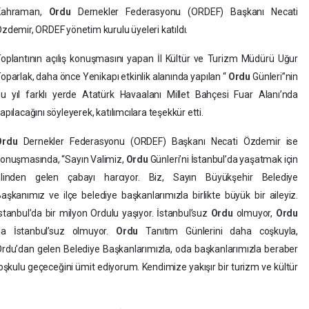
Kahraman,
Ordu
Dernekler Federasyonu (ORDEF) Başkanı Necati
zdemir, ORDEF yönetim kurulu üyeleri katıldı.
oplantının açılış konuşmasını yapan İl Kültür ve Turizm Müdürü Uğur
oparlak, daha önce Yenikapı etkinlik alanında yapılan “
Ordu
Günleri”nin
u yıl farklı yerde Atatürk Havaalanı Millet Bahçesi Fuar Alanı’nda
apılacağını söyleyerek, katılımcılara teşekkür etti.
Ordu
Dernekler Federasyonu (ORDEF) Başkanı Necati Özdemir ise
onuşmasında, “Sayın Valimiz,
Ordu
Günleri’ni İstanbul’da yaşatmak için
elinden gelen çabayı harcıyor. Biz, Sayın Büyükşehir Belediye
aşkanımız ve ilçe belediye başkanlarımızla birlikte büyük bir aileyiz.
stanbul’da bir milyon Ordulu yaşıyor. İstanbul’suz
Ordu
olmuyor,
Ordu
da İstanbul’suz olmuyor.
Ordu
Tanıtım Günlerini daha coşkuyla,
rdu’dan gelen Belediye Başkanlarımızla, oda başkanlarımızla beraber
coşkulu geçeceğini ümit ediyorum. Kendimize yakışır bir turizm ve kültür