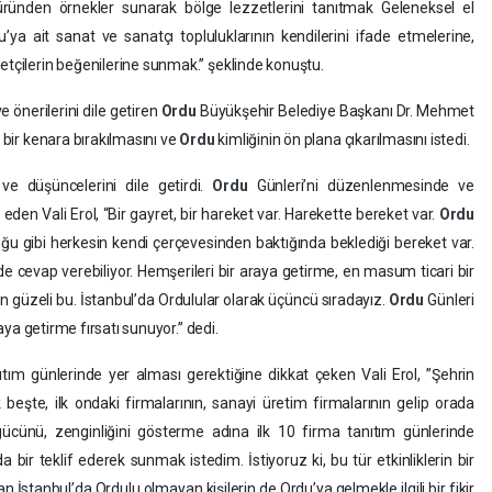
üründen örnekler sunarak bölge lezzetlerini tanıtmak Geleneksel el
u’ya ait sanat ve sanatçı topluluklarının kendilerini ifade etmelerine,
etçilerin beğenilerine sunmak.” şeklinde konuştu.
e önerilerini dile getiren
Ordu
Büyükşehir Belediye Başkanı Dr. Mehmet
n bir kenara bırakılmasını ve
Ordu
kimliğinin ön plana çıkarılmasını istedi.
e düşüncelerini dile getirdi.
Ordu
Günleri’ni düzenlenmesinde ve
n Vali Erol, “Bir gayret, bir hareket var. Harekette bereket var.
Ordu
duğu gibi herkesin kendi çerçevesinden baktığında beklediği bereket var.
de cevap verebiliyor. Hemşerileri bir araya getirme, en masum ticari bir
 güzeli bu. İstanbul’da Ordulular olarak üçüncü sıradayız.
Ordu
Günleri
raya getirme fırsatı sunuyor.” dedi.
tım günlerinde yer alması gerektiğine dikkat çeken Vali Erol, ”Şehrin
 beşte, ilk ondaki firmalarının, sanayi üretim firmalarının gelip orada
gücünü, zenginliğini gösterme adına ilk 10 firma tanıtım günlerinde
a bir teklif ederek sunmak istedim. İstiyoruz ki, bu tür etkinliklerin bir
n İstanbul’da Ordulu olmayan kişilerin de Ordu’ya gelmekle ilgili bir fikir