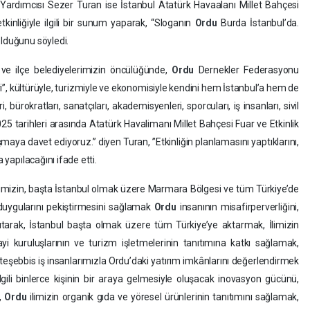
ardımcısı Sezer Turan ise İstanbul Atatürk Havaalanı Millet Bahçesi
etkinliğiyle ilgili bir sunum yaparak, “Sloganın
Ordu
Burda İstanbul’da.
olduğunu söyledi.
 ve ilçe belediyelerimizin öncülüğünde,
Ordu
Dernekler Federasyonu
i”, kültürüyle, turizmiyle ve ekonomisiyle kendini hem İstanbul’a hem de
, bürokratları, sanatçıları, akademisyenleri, sporcuları, iş insanları, sivil
25 tarihleri arasında Atatürk Havalimanı Millet Bahçesi Fuar ve Etkinlik
maya davet ediyoruz.” diyen Turan, ”Etkinliğin planlamasını yaptıklarını,
 yapılacağını ifade etti.
imizin, başta İstanbul olmak üzere Marmara Bölgesi ve tüm Türkiye’de
uygularını pekiştirmesini sağlamak
Ordu
insanının misafirperverliğini,
nıtarak, İstanbul başta olmak üzere tüm Türkiye’ye aktarmak, İlimizin
yi kuruluşlarının ve turizm işletmelerinin tanıtımına katkı sağlamak,
teşebbis iş insanlarımızla Ordu’daki yatırım imkânlarını değerlendirmek
 ilgili binlerce kişinin bir araya gelmesiyle oluşacak inovasyon gücünü,
,
Ordu
ilimizin organik gıda ve yöresel ürünlerinin tanıtımını sağlamak,