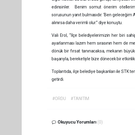
edinsinler. Benim somut önerim otellerim
sorusunun yanıt bulmasıdır. ‘Ben geleceğim
alınırsa daha verimli olur.” diye konuştu.
Vali Erol, “İlçe belediyelerimizin her biri sa
ayarlanması lazım hem sırasının hem de mek
dönük bir fırsat tanınacaksa, mekanın büyükl
başarıyla, bereketiyle bize dönecek bir etkinl
Toplantıda, ilçe belediye başkanları ile STK tems
getirdi.
#ORDU
#TANITIM
Okuyucu Yorumları
(0)