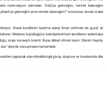
izin rezervasyon satmaları. Ordu’ya geleceğim, nerede kalacağım
 Aybastı’ya gideceğim ama nerede kalacağım?’ sorusunun cevabı orada
hipleniyor. Orada kendilerini tanıtma adına fırsat verilmesi de güzel. İyi
ânının. Mekanın büyüklüğünü belediyelerimizin kendilerini anlatmaya
üğü, sırası, konsepti önemli. Buna dikkat etmek lazım. Dilerim hayırla,
ik olur” diyerek, konuşmasını tamamladı.
ilcileri yapılacak olan etkinlikle ilgili görüş, düşünce ve önerilerinde dile