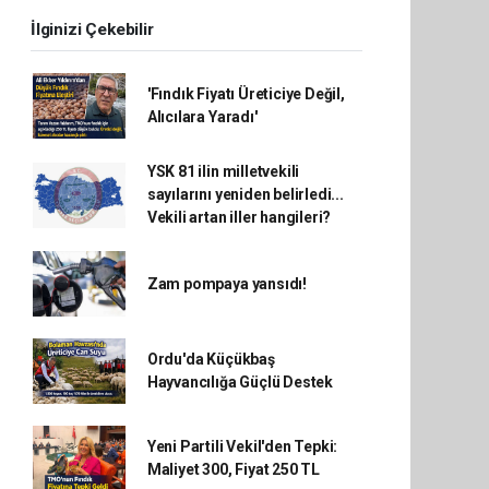
İlginizi Çekebilir
'Fındık Fiyatı Üreticiye Değil,
Alıcılara Yaradı'
YSK 81 ilin milletvekili
sayılarını yeniden belirledi...
Vekili artan iller hangileri?
Zam pompaya yansıdı!
Ordu'da Küçükbaş
Hayvancılığa Güçlü Destek
Yeni Partili Vekil'den Tepki:
Maliyet 300, Fiyat 250 TL