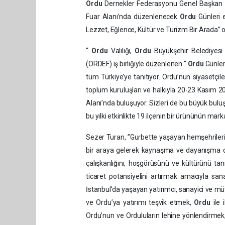
Ordu
Dernekler Federasyonu Genel Başkan Y
Fuar Alanı’nda düzenlenecek
Ordu
Günleri 
Lezzet, Eğlence, Kültür ve Turizm Bir Arada” 
“
Ordu
Valiliği,
Ordu
Büyükşehir Belediyesi
(ORDEF) iş birliğiyle düzenlenen “
Ordu
Günler
tüm Türkiye’ye tanıtıyor. Ordu’nun siyasetçileri
toplum kuruluşları ve halkıyla 20-23 Kasım 20
Alanı’nda buluşuyor. Sizleri de bu büyük buluş
bu yılki etkinlikte 19 ilçenin bir ürününün marka
Sezer Turan, ”Gurbette yaşayan hemşehriler
bir araya gelerek kaynaşma ve dayanışma d
çalışkanlığını, hoşgörüsünü ve kültürünü ta
ticaret potansiyelini artırmak amacıyla sana
İstanbul’da yaşayan yatırımcı, sanayici ve mü
ve Ordu’ya yatırımı teşvik etmek,
Ordu
ile
Ordu’nun ve Orduluların lehine yönlendirmek