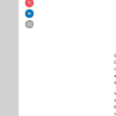
D
t
d
V
i
M