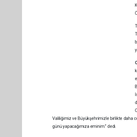
Ö
T
T
b
y
k
B
İ
O
Valiliğimiz ve Büyükşehrimizle birlikte daha 
günü yapacağımıza eminim.” dedi.