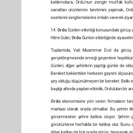
katılımcılara, Ordu’nun zengin mutfak kült
sanatları ürünlerinin tanıtımını yapmak, Ord
eserlerini sergilemelerine imkân vererek ziyar
14.
Ordu
Günleri etkinliği konusundaki görüş v
Hilmi Güler,
Ordu
Günleri etkinliğinde siyaseti
Toplantıda, Vali Muammer Erol da görüş v
gerçekleşmesinde emeği geçenlere teşekkür ede
Günleri, diğer şehirlerin yaptığı günler de ol
Bereket beklentileri herkesin gayreti ölçüsün
şey olduğu düşünülmeyen bir bereket. Belki en
başlığı altında yapılan etkinlik, Orduluları bir a
Ordu
ekonomisine yön veren firmaların tanı
markası olarak orada olmalılar. Bu şehrin ilk
görünmesinin şehre katkısı oluyor. Şehrin 
görünürlerse herhalde bir katkısı olur. Bunu d
diğer katkısı da bizi orada görüp, tanıyacak ola