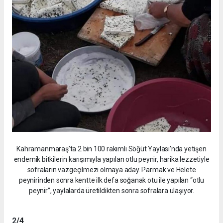
Kahramanmaraş’ta 2 bin 100 rakımlı Söğüt Yaylası'nda yetişen
endemik bitkilerin karışımıyla yapılan otlu peynir, harika lezzetiyle
sofraların vazgeçilmezi olmaya aday. Parmak ve Helete
peynirinden sonra kentte ilk defa soğanak otu ile yapılan “otlu
peynir”, yaylalarda üretildikten sonra sofralara ulaşıyor.
2
/4