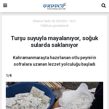
Ekleme Tarihi: 02.09.2020 - 14:21
1928 kez görütülendi.
Turşu suyuyla mayalanıyor, soğuk
sularda saklanıyor
Kahramanmaraşta hazırlanan otlu peynirin
sofralara uzanan lezzet yolculuğu başladı
1
/4