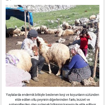
Yaylalarda endemik bitkiyle beslenen keçi ve koyunların sütünden
elde edilen otlu peynirin diğerlerinden farkı, lezzet ve
soğangillerden olan soğanak bitkisinin karışımı ile elde ediliyor