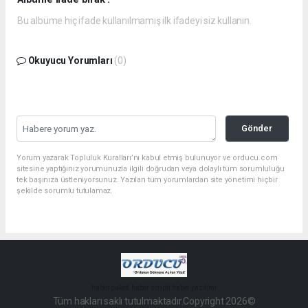
Bu albüme hiç ifade kullanılmamış ilk ifadeyi siz kullanın.
Okuyucu Yorumları
(0)
Gönder
Yorum yazarak Topluluk Kuralları’nı kabul etmiş bulunuyor ve orducu.com
sitesine yaptığınız yorumunuzla ilgili doğrudan veya dolaylı tüm sorumluluğu
tek başınıza üstleniyorsunuz. Yazılan tüm yorumlardan site yönetimi hiçbir
şekilde sorumlu tutulamaz.
haber paketi
haber scripti
haber yazılımı
Tüm hakları saklı tutulmaktadır.Copyright 2026©